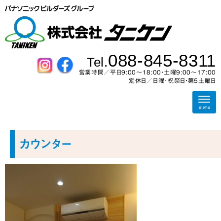
088-845-8311
Tel.
営業時間／平日9:00～18:00・土曜9:00〜17:00
定休日／日曜･祝祭日・第5土曜日
N
a
menu
v
i
g
a
カウンター
t
i
o
n