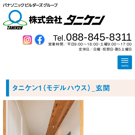
088-845-8311
Tel.
営業時間／平日9:00～18:00・土曜9:00〜17:00
定休日／日曜･祝祭日・第5土曜日
N
a
menu
v
i
g
a
タニケン1（モデルハウス）_玄関
t
i
o
n