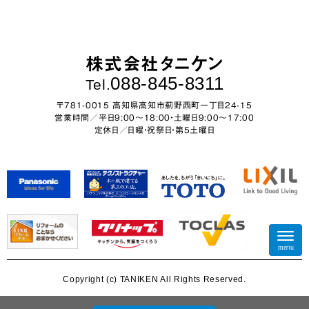
株式会社タニケン
088-845-8311
Tel.
〒781-0015 高知県高知市薊野西町一丁目24-15
営業時間／平日9:00～18:00・土曜日9:00〜17:00
定休日／日曜・祝祭日・第5土曜日
N
a
menu
v
i
Copyright (c) TANIKEN All Rights Reserved.
g
a
t