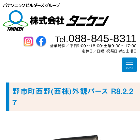
088-845-8311
Tel.
営業時間／平日9:00～18:00・土曜9:00〜17:00
定休日／日曜･祝祭日・第5土曜日
N
a
menu
v
i
g
a
野市町西野(西棟)外観パース R8.2.2
t
i
7
o
n