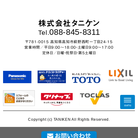
株式会社タニケン
088-845-8311
Tel.
〒781-0015 高知県高知市薊野西町一丁目24-15
営業時間／平日9:00～18:00・土曜日9:00〜17:00
定休日／日曜・祝祭日・第5土曜日
N
a
menu
v
i
Copyright (c) TANIKEN All Rights Reserved.
g
a
t
i