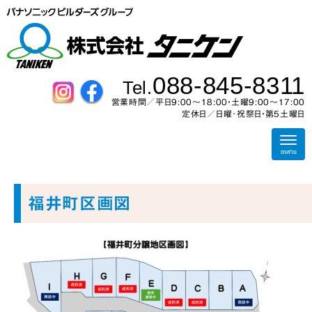
088-845-8311
Tel.
営業時間／平日9:00～18:00・土曜9:00〜17:00
定休日／日曜･祝祭日・第5土曜日
N
a
menu
v
i
g
a
福井町区画図
t
i
o
n