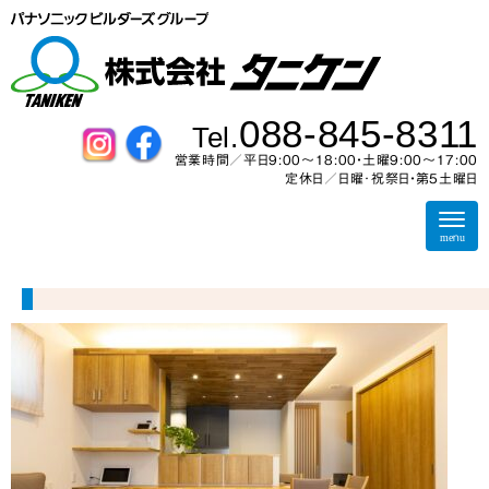
088-845-8311
Tel.
営業時間／平日9:00～18:00・土曜9:00〜17:00
定休日／日曜･祝祭日・第5土曜日
N
a
menu
v
i
g
a
t
i
o
n