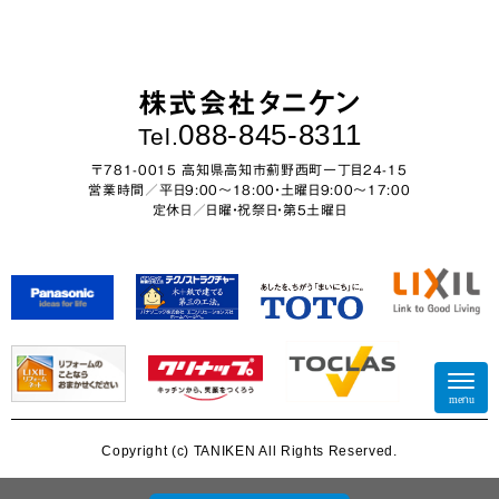
株式会社タニケン
088-845-8311
Tel.
〒781-0015 高知県高知市薊野西町一丁目24-15
営業時間／平日9:00～18:00・土曜日9:00〜17:00
定休日／日曜・祝祭日・第5土曜日
N
a
menu
v
i
Copyright (c) TANIKEN All Rights Reserved.
g
a
t