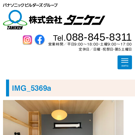
088-845-8311
Tel.
営業時間／平日9:00～18:00・土曜9:00〜17:00
定休日／日曜･祝祭日・第5土曜日
N
a
menu
v
i
g
a
IMG_5369a
t
i
o
n