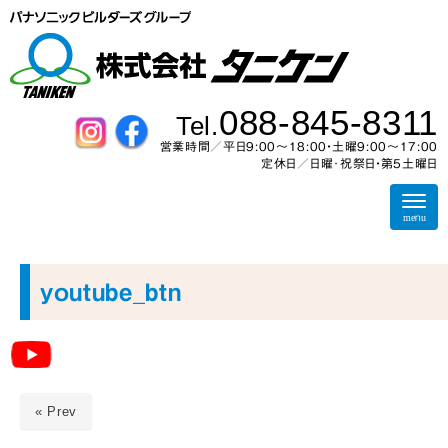
088-845-8311
Tel.
営業時間／平日9:00～18:00・土曜9:00〜17:00
定休日／日曜･祝祭日・第5土曜日
N
a
menu
v
i
g
a
youtube_btn
t
i
o
n
« Prev